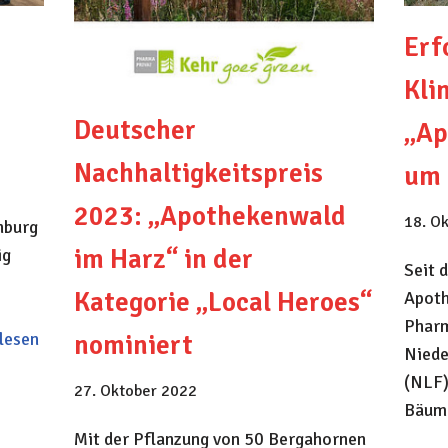
Erf
n
Kli
Deutscher
„Ap
Nachhaltigkeitspreis
um 
2023: „Apothekenwald
18. O
nburg
im Harz“ in der
ig
Seit 
Kategorie „Local Heroes“
Apoth
Pharm
lesen
nominiert
Niede
(NLF)
27. Oktober 2022
Bäum
Mit der Pflanzung von 50 Bergahornen