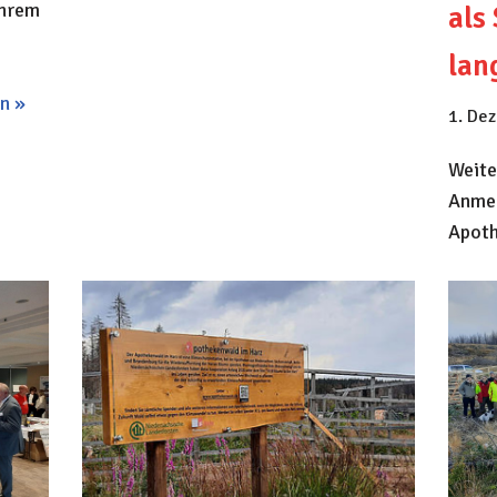
ihrem
als
lan
n »
1. De
Weite
Anmel
Apoth